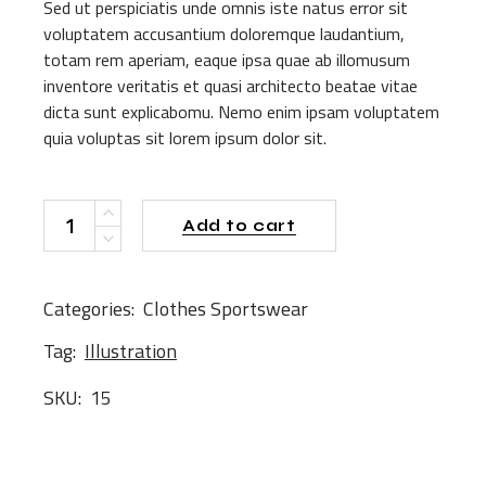
WAS:
IS:
Sed ut perspiciatis unde omnis iste natus error sit
$35.00.
$15.00.
voluptatem accusantium doloremque laudantium,
totam rem aperiam, eaque ipsa quae ab illomusum
inventore veritatis et quasi architecto beatae vitae
dicta sunt explicabomu. Nemo enim ipsam voluptatem
quia voluptas sit lorem ipsum dolor sit.
Z-Shirt quantity
Add to cart
Categories:
Clothes
Sportswear
Tag:
Illustration
SKU:
15