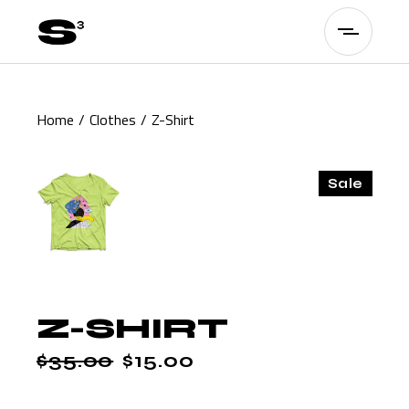
Skip
to
the
content
Home
Clothes
Z-Shirt
Sale
Z-SHIRT
$
35.00
$
15.00
ORIGINAL
CURRENT
PRICE
PRICE