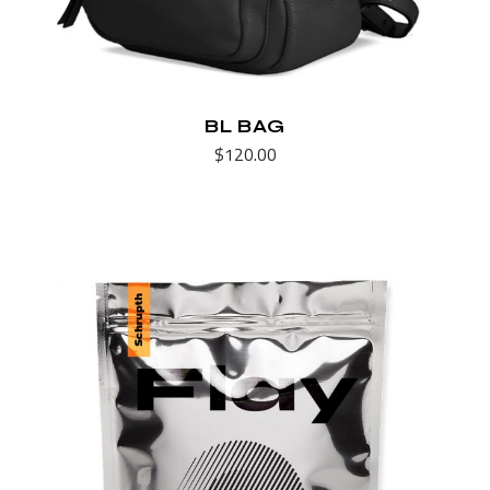
BL BAG
$
120.00