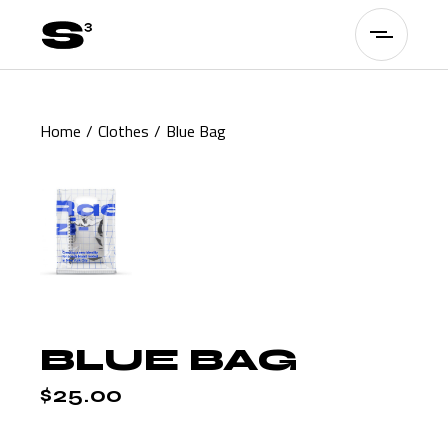
Skip
to
the
content
Home
Clothes
Blue Bag
BLUE BAG
$
25.00