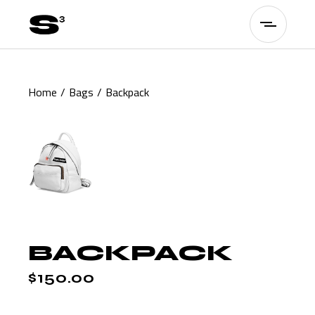
Skip
to
the
content
Home
Bags
Backpack
BACKPACK
$
150.00