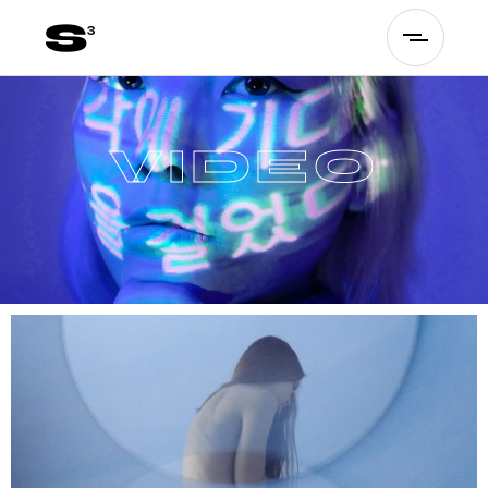
V
I
D
E
O