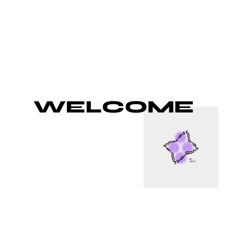
W
E
L
C
O
M
E