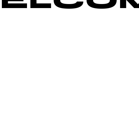
E
L
C
O