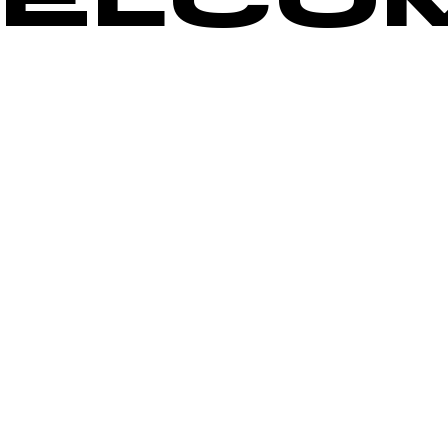
E
L
C
O